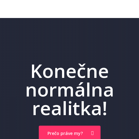
Konečne
normálna
realitka!
Prečo práve my?