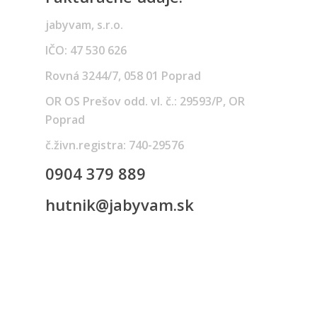
jabyvam, s.r.o.
IČO: 47 530 626
Rovná 3244/7, 058 01 Poprad
OR OS Prešov odd. vl. č.: 29593/P, OR
Poprad
č.živn.registra: 740-29576
0904 379 889
hutnik@jabyvam.sk