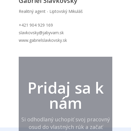
Gabriel Slavkovský
Realitný agent - Liptovský Mikuláš
+421 904 929 169
slavkovsky@jabyvam.sk
www.gabrielslavkovsky.sk
Pridaj sa k
nám
Si odhodlaný uchopiť svoj pracovný
osud do vlastných rúk a začať