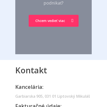
podnikať?
Chcem vedieť viac
Kontakt
Kancelária:
Garbiarska 905, 031 01 Liptovský Mikuláš
Fakturačné údaje: